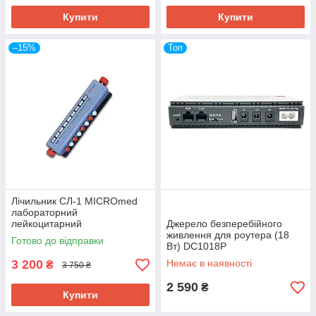
Купити
Купити
–15%
Топ
Лічильник СЛ-1 MICROmed
лабораторний
лейкоцитарний
Джерело безперебійного
живлення для роутера (18
Готово до відправки
Вт) DC1018P
3 200
Немає в наявності
₴
3 750 ₴
2 590
₴
Купити