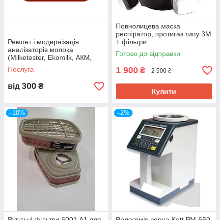
Повнолицева маска
респіратор, протигаз типу 3M
Ремонт і модернізація
+ фільтри
аналізаторів молока
Готово до відправки
(Milkotester, Ekomilk, АКМ,
Лактан и т.д.);
Послуга
1 900
₴
2 500 ₴
300
від
₴
Купити
–10%
–2%
Вугільні фільтри 6001 А1 для
Вологомір зерна Kett РМ-650