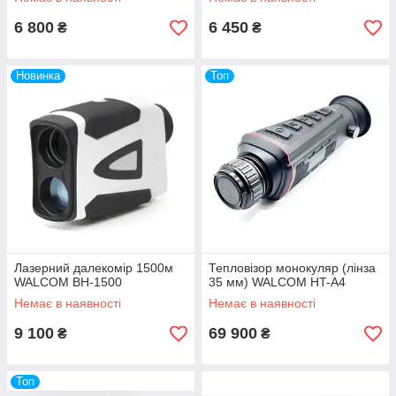
6 800
6 450
₴
₴
Новинка
Топ
Лазерний далекомір 1500м
Тепловізор монокуляр (лінза
WALCOM BH-1500
35 мм) WALCOM HT-A4
Немає в наявності
Немає в наявності
9 100
69 900
₴
₴
Топ