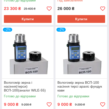
Готово до відправки
Під замовлення
23 300
26 000
₴
₴
25 400 ₴
Купити
Купити
–2%
–2%
Вологомір зерна і
Вологомір зерна ВСП-100
насіння(тирси)
насіння тирсі арахіс фундук
ВСП-100(аналог WILE-55)
кави
Готово до відправки
Готово до відправки
9 000
9 000
₴
₴
9 200 ₴
9 200 ₴