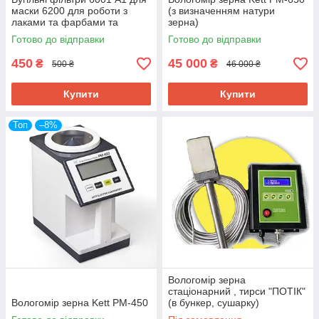
маски 6200 для роботи з
(з визначенням натури
лаками та фарбами та
зерна)
іншими шкідливими
Готово до відправки
Готово до відправки
речовинами
450
45 000
₴
₴
500 ₴
46 000 ₴
Купити
Купити
Топ
–8%
Вологомір зерна
стаціонарний , тирси "ПОТІК"
Вологомір зерна Kett РМ-450
(в бункер, сушарку)