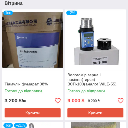
Вітрина
Топ
–2%
Вологомір зерна і
насіння(тирси)
Тіамулін фумарат 98%
ВСП-100(аналог WILE-55)
Готово до відправки
Готово до відправки
3 200
9 000
₴/кг
₴
9 200 ₴
Купити
Купити
Топ
–21%