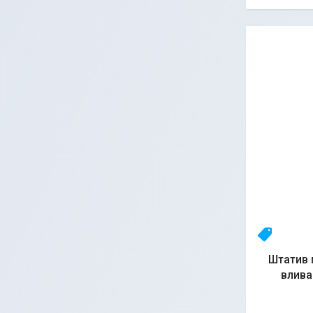
Топ
Штатив 
влива