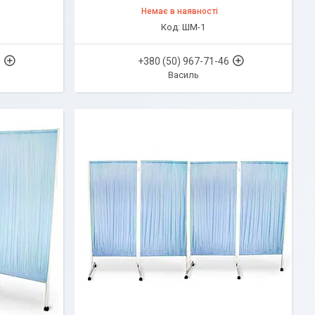
Немає в наявності
ШМ-1
6
+380 (50) 967-71-46
Василь