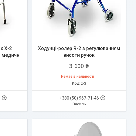
х Х-2
Ходунці-ролер R-2 з регулюванням
і медичні
висоти ручок
3 600 ₴
Немає в наявності
х-3
6
+380 (50) 967-71-46
Василь