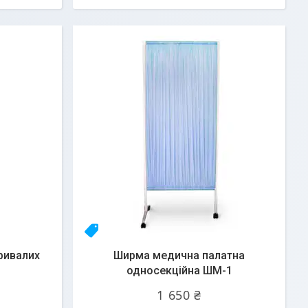
Топ
ривалих
Ширма медична палатна
односекційна ШМ-1
1 650 ₴