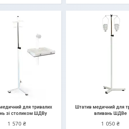
медичний для тривалих
Штатив медичний для т
нь зі столиком ШДВу
вливань ШДВе
1 570 ₴
1 050 ₴