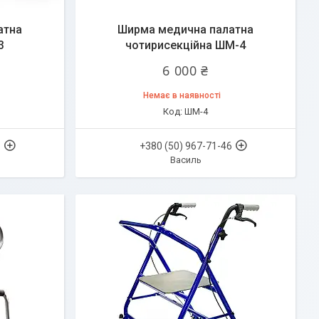
атна
Ширма медична палатна
3
чотирисекційна ШМ-4
6 000 ₴
Немає в наявності
ШМ-4
6
+380 (50) 967-71-46
Василь