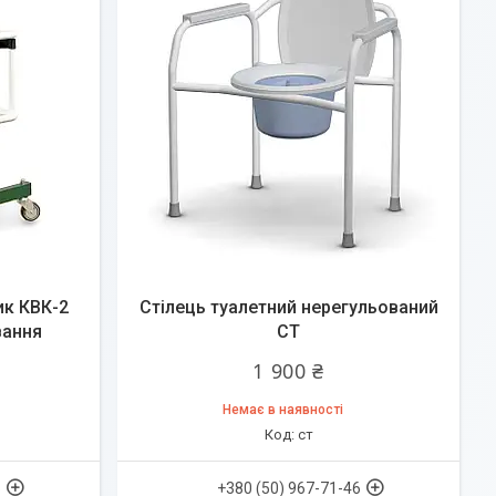
ик КВК-2
Стілець туалетний нерегульований
вання
СТ
1 900 ₴
Немає в наявності
ст
6
+380 (50) 967-71-46