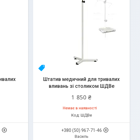
Топ
ивалих
Штатив медичний для тривалих
вливань зі столиком ШДВе
1 850 ₴
Немає в наявності
ШДВе
6
+380 (50) 967-71-46
Василь