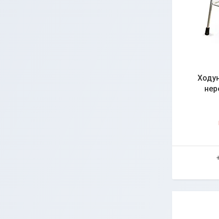
Ходун
нер