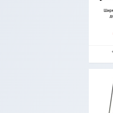
Ширм
д