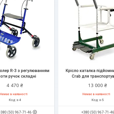
олер R-3 з регулюванням
Крісло каталка підйомн
соти ручок складні
Crab для транспорту
4 470 ₴
13 000 ₴
Немає в наявності
Немає в наявності
х-4
х-5
+380 (50) 967-71-46
+380 (50) 967-71-4