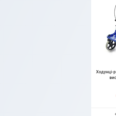
Ходунці-р
ви