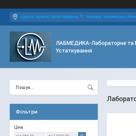
Адреса: вулиця Героїв Майдану, 71, Чернівці, Чернівецька облас
ЛАБМЕДИКА-Лабораторне та 
Устаткування
Лаборато
Фільтри
Ціна