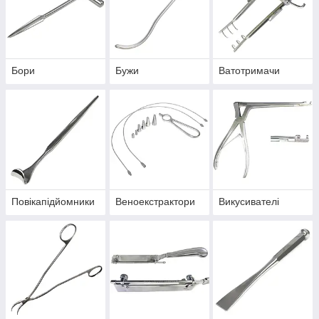
Бори
Бужи
Ватотримачи
Повікапідйомники
Веноекстрактори
Викусивателі