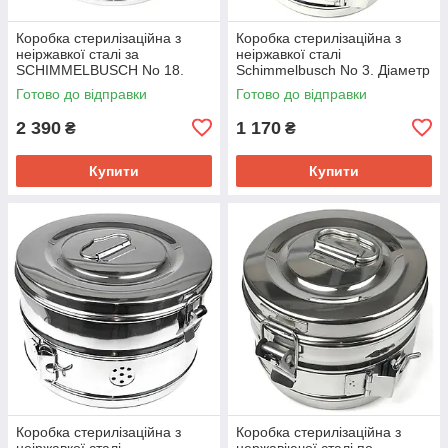
Коробка стерилізаційна з
Коробка стерилізаційна з
неіржавкої сталі за
неіржавкої сталі
SCHIMMELBUSCH No 18.
Schimmelbusch No 3. Діаметр
Діаметр 340 мм, висота 190
150 мм, висота 150 мм, об'єм
Готово до відправки
Готово до відправки
мм, об'єм 17,2
2,6 л
2 390
1 170
₴
₴
Купити
Купити
Коробка стерилізаційна з
Коробка стерилізаційна з
неіржавкої сталі
нержавіючої сталі по