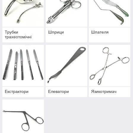
Трубки
Шприци
Шпателя
трахеотомічні
Екстрактори
Елеватори
Язикотримач