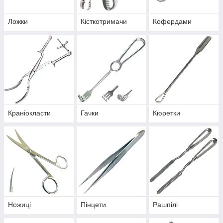
Ложки
Кісткотримачи
Кофердами
Краніокласти
Гачки
Кюретки
Ножиці
Пінцети
Рашпілі