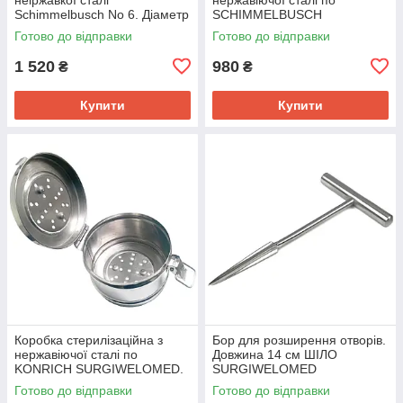
Schimmelbusch No 6. Діаметр
SCHIMMELBUSCH
240 мм, висота 145 мм, об'єм
SURGIWELOMED. Діаметр
Готово до відправки
Готово до відправки
6,5 л
125 мм , висота 80 мм
1 520
980
₴
₴
Купити
Купити
Коробка стерилізаційна з
Бор для розширення отворів.
нержавіючої сталі по
Довжина 14 см ШІЛО
KONRICH SURGIWELOMED.
SURGIWELOMED
Діаметр 125 мм , висота 80
Готово до відправки
Готово до відправки
мм (з фільтром)