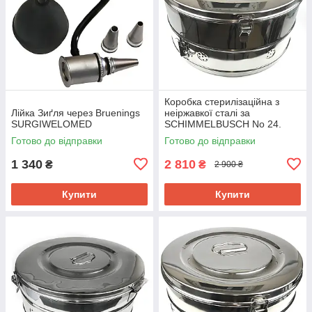
Коробка стерилізаційна з
Лійка Зиґля через Bruenings
неіржавкої сталі за
SURGIWELOMED
SCHIMMELBUSCH No 24.
Діаметр 390 мм, висота 190
Готово до відправки
Готово до відправки
мм, об'єм 22,7
1 340
2 810
₴
₴
2 900 ₴
Купити
Купити