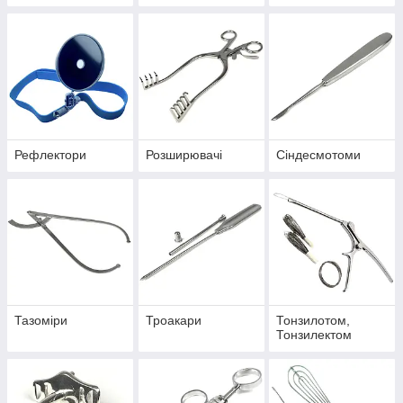
Рефлектори
Розширювачі
Сіндесмотоми
Тазоміри
Троакари
Тонзилотом,
Тонзилектом