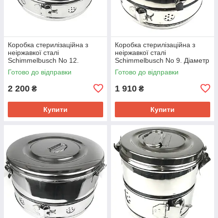
Коробка стерилізаційна з
Коробка стерилізаційна з
неіржавкої сталі
неіржавкої сталі
Schimmelbusch No 12.
Schimmelbusch No 9. Діаметр
Діаметр 340 мм, висота 145
290 мм, висота 145 мм, об'єм
Готово до відправки
Готово до відправки
мм, об'єм 13 л
9,5 л
2 200
1 910
₴
₴
Купити
Купити