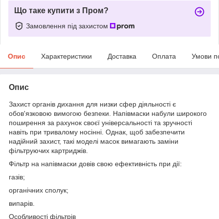
Що таке купити з Пром?
Замовлення під захистом
Опис
Характеристики
Доставка
Оплата
Умови п
Опис
Захист органів дихання для низки сфер діяльності є
обов'язковою вимогою безпеки. Напівмаски набули широкого
поширення за рахунок своєї універсальності та зручності
навіть при тривалому носінні. Однак, щоб забезпечити
надійний захист, такі моделі масок вимагають заміни
фільтруючих картриджів.
Фільтр на напівмаски довів свою ефективність при дії:
газів;
органічних сполук;
випарів.
Особливості фільтрів