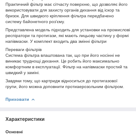
Практичний фільтр має сітчасту поверхню, що дозволяє його
використовувати для захисту органів дихання від іскор та
бризок. Для швидкого кріплення фільтра передбачено
систему байонетного роз'єму.
Представлена модель підходить для установки на промислові
респіратори та протигази, які мають лицьову частину у формі
напівмаски. У комплект входить два змінні фільтри
Переваги фільтрів
Система фільтра влаштована так, що при його носінні не
виникає труднощі дихання. Це робить його максимально
комфортним в експлуатації. Фільтр на напівмаски простий та
швидкий у заміні.
Завдяки тому, що картридж відноситься до протигазової
групи, його можна доповнити протиаерозольним фільтром.
Приховати
Характеристики
Основні