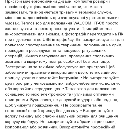
Пристрій має ергономічний дизайн, компактні розміри і
повністю функціональні запасні частини, які можна
замінювати, та вирізняється тривалим терміном служби,
міцністю та довговічність при застосуванні у різних польових
умовах. Тепловізор для полювання WALCOM HT-C8 просто
застосовувати та легко транспортувати. Пристрій можна
використовувати для зйомки, а фотографії переглядати на ПК
при підключенні до USB-інтерфейсу. Він використовується для
польового спостереження за тваринами, полювання на орків,
проведення розслідування та пошуково-рятувальних
операцій, нічного патрулювання, проведення спортивних
змагань на відкритому повітрі, особистої безпеки тощо.
Застереження та технічне обслуговування пристрою Щоб
забезпечити правильне використання цього тепловізійного
прицілу, уважно прочитайте інструкцію: • Не використовуйте
цей пристрій у легкозаймистих, вибухонебезпечних, вологих
або корозійних середовищах. • Тепловізор для полювання
оснащено точною електронікою та чутливими оптичними
пристроями. Будь ласка, не допускайте ударів або падіння,
щоб уникнути пошкодження. • Не розбирайте та не
встановлюйте цей прилад без дозволу. • Використовуйте
вологу тканину або слабкий мильний розчин для очищення
корпусу від бруду. Не використовуйте абразивні речовини,
ізопропанол або розчинник. Використовуйте професійний