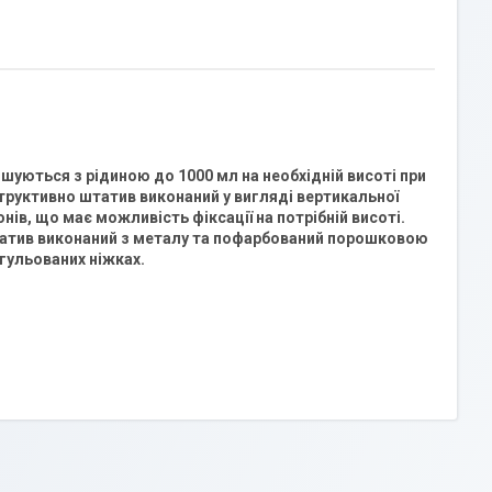
ішуються з рідиною до 1000 мл на необхідній висоті при
труктивно штатив виконаний у вигляді вертикальної
ів, що має можливість фіксації на потрібній висоті.
татив виконаний з металу та пофарбований порошковою
егульованих ніжках.