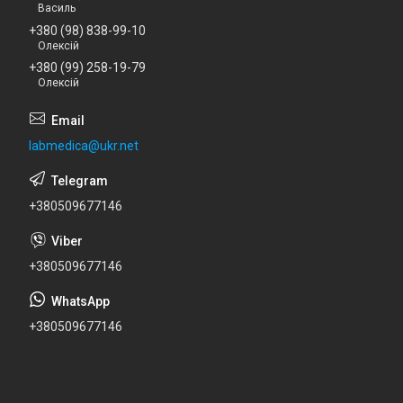
Василь
+380 (98) 838-99-10
Олексій
+380 (99) 258-19-79
Олексій
labmedica@ukr.net
+380509677146
+380509677146
+380509677146