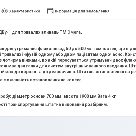
Характеристики
Інформація для замовлення
Ву-1 для тривалих вливань ТМ Омега,
й для утримання флаконів від 50 до 500 мл і ємностей, що підв
 тривалих інфузій одному або двом пацієнтам одночасно. Конс
з чотирма ніжками, по якій пересувається утримувач двох флакон
кож має два гачки для систем внутрішньовенного введення. Ш
ійкою до корозії та дії дезрозчинів. Штатив встановлений на р
є можливість встановлення на колеса.
робу: діаметр основи 700 мм, висота 1900 мм Вага 4 кг
сті транспортування штатив виконаний розбірним.