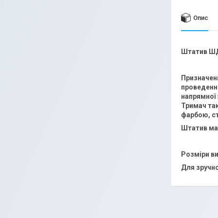
Опис
Штатив ШД
Призначени
проведенні
напрямної 
Тримач та
фарбою, ст
Штатив ма
Розміри ви
Для зручно