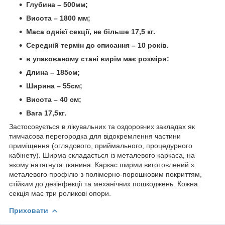
Глубина – 500мм;
Висота – 1800 мм;
Маса однієї секції, не більше 17,5 кг.
Середній термін до списання – 10 років.
в упакованому стані вирім має розміри:
Длина – 185см;
Ширина – 55см;
Висота – 40 см;
Вага 17,5кг.
Застосовується в лікувальних та оздоровчих закладах як
тимчасова перегородка для відокремлення частини
приміщення (оглядового, приймального, процедурного
кабінету). Ширма складається із металевого каркаса, на
якому натягнута тканина. Каркас ширми виготовлений з
металевого профілю з полімерно-порошковим покриттям,
стійким до дезінфекції та механічних пошкоджень. Кожна
секція має три роликові опори.
Приховати