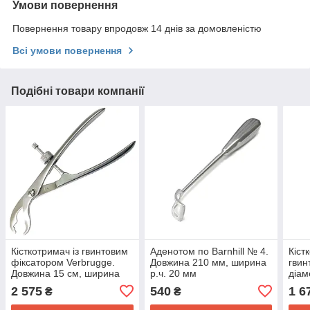
Умови повернення
Повернення товару впродовж 14 днів за домовленістю
Всі умови повернення
Подібні товари компанії
Кісткотримач із гвинтовим
Аденотом по Barnhill № 4.
Кіст
фіксатором Verbrugge.
Довжина 210 мм, ширина
гвин
Довжина 15 см, ширина
р.ч. 20 мм
діам
р.ч. 2,5 мм
SURGIWELOMED
шир
2 575
540
1 6
₴
₴
SURGIWELOMED
SUR