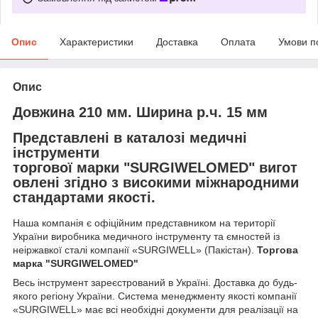
Опис
Характеристики
Доставка
Оплата
Умови п
Опис
Довжина 210 мм. Ширина р.ч. 15 мм
Представлені в каталозі
медичні
інструменти
торгової марки
"SURGIWELOMED"
вигот
овлені згідно з високими міжнародними
стандартами якості.
Наша компанія
є офіційним представником на території
України виробника медичного інструменту та ємностей із
неіржавкої сталі компанії «SURGIWELL» (Пакістан).
Торгова
марка
"SURGIWELOMED"
Весь інструмент зареєстрований в Україні. Доставка до будь-
якого регіону України. Система менеджменту якості компанії
«SURGIWELL» має всі необхідні документи для реалізації на