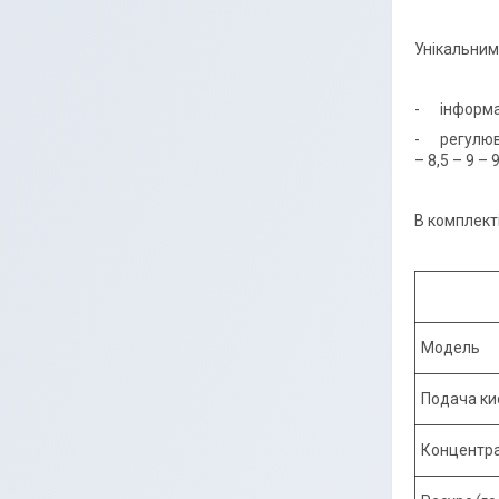
Унікальним
- інформац
- регулюван
– 8,5 – 9 – 
В комплект
Модель
Подача кис
Концентра