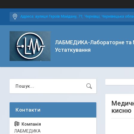
Адреса: вулиця Героїв Майдану, 71, Чернівці, Чернівецька облас
ЛАБМЕДИКА-Лабораторне та 
Устаткування
Медичн
кисню
ЛАБМЕДИКА