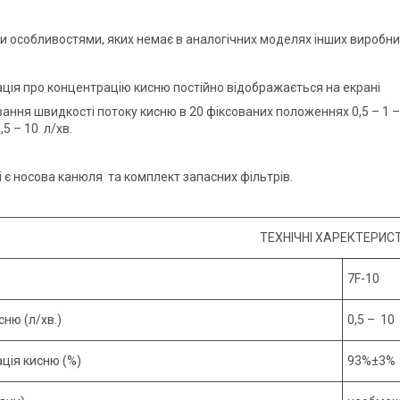
и особливостями, яких немає в аналогічних моделях інших виробникі
ія про концентрацію кисню постійно відображається на екрані
ня швидкості потоку кисню в 20 фіксованих положеннях 0,5 – 1 – 1,5 – 2
9,5 – 10 л/хв.
і є носова канюля та комплект запасних фільтрів.
ТЕХНІЧНІ ХАРЕКТЕРИС
7F-10
ню (л/хв.)
0,5 – 10
ція кисню (%)
93%±3%