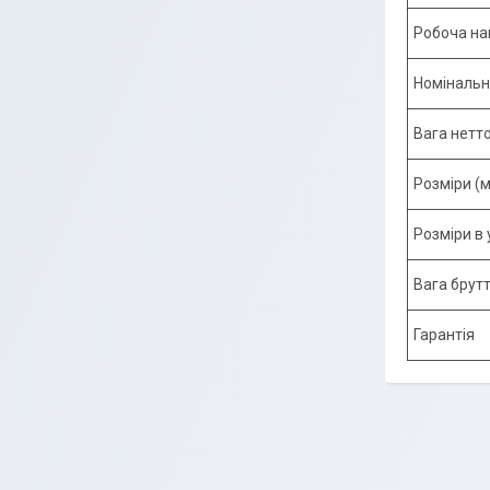
Робоча на
Номінальн
Вага нетто
Розміри (
Розміри в 
Вага брутт
Гарантія