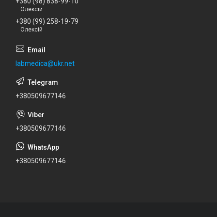
+380 (98) 838-99-10
Олексій
+380 (99) 258-19-79
Олексій
labmedica@ukr.net
+380509677146
+380509677146
+380509677146