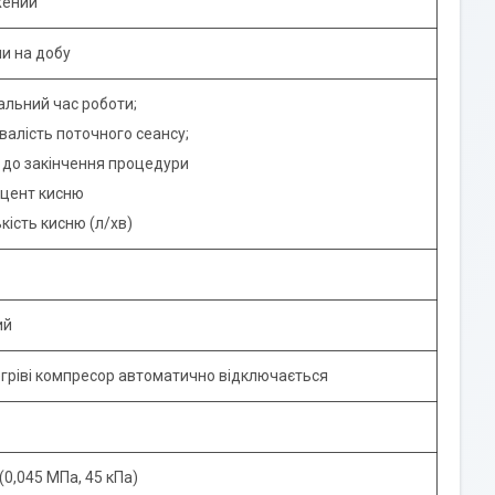
жений
и на добу
ьний час роботи;
лість поточного сеансу;
о закінчення процедури
ент кисню
ість кисню (л/хв)
ий
гріві компресор автоматично відключається
 (0,045 МПа, 45 кПа)