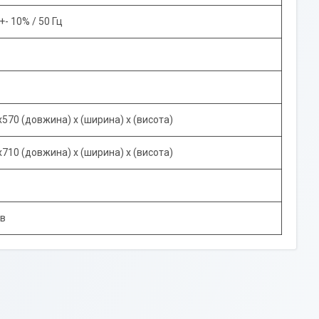
+- 10% / 50 Гц
570 (довжина) х (ширина) х (висота)
710 (довжина) х (ширина) х (висота)
ів