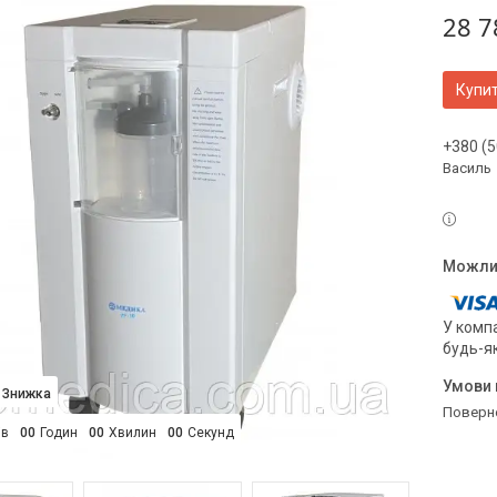
28 7
Купи
+380 (5
Василь
У компа
будь-я
поверн
ів
0
0
Годин
0
0
Хвилин
0
0
Секунд