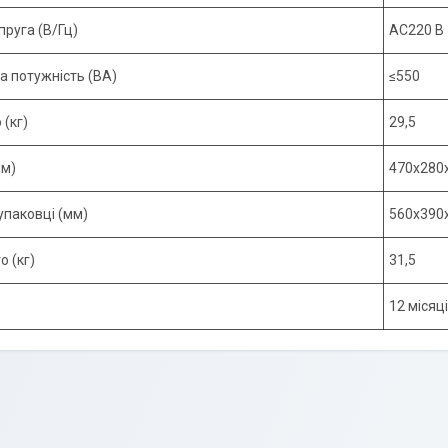
пруга (В/Гц)
АС220 В 
а потужність (ВА)
≤550
 (кг)
29,5
мм)
470х280х
упаковці (мм)
560х390х
о (кг)
31,5
12 місяц