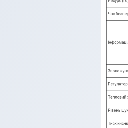
Ресурс (го
Час безпе
Інформація
Зволожув
Регулятор
Тепловий 
Рівень шу
Тиск кисню