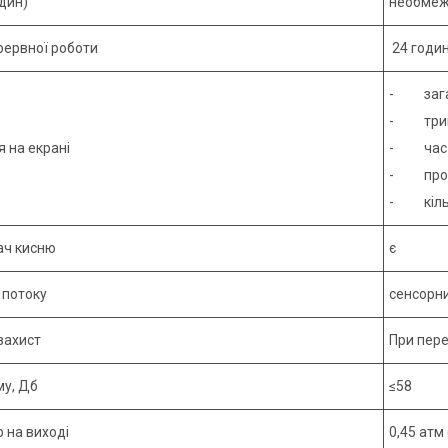
дин)
необме
рервної роботи
24 годин
- загал
- трива
 на екрані
- час д
- проц
- кільк
ач кисню
є
 потоку
сенсорн
захист
При пере
му, Дб
≤58
 на виході
0,45 атм