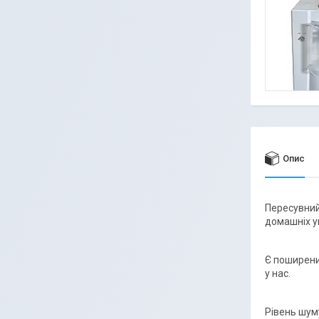
Опис
Пересувний
домашніх у
Є поширени
у нас.
Рівень шуму