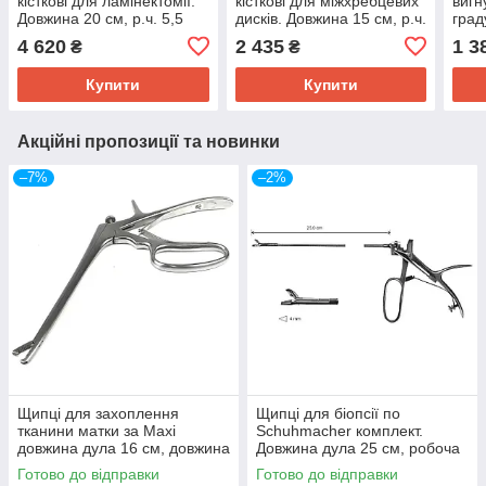
кісткові для ламінектомії.
кісткові для міжхребцевих
вигн
Довжина 20 см, р.ч. 5,5
дисків. Довжина 15 см, р.ч.
град
мм SURGIWELOMED
10х2 мм SURGIWELOMED
Довж
4 620
2 435
1 3
₴
₴
SUR
Купити
Купити
Акційні пропозиції та новинки
–7%
–2%
Щипці для захоплення
Щипці для біопсії по
тканини матки за Maxi
Schuhmacher комплект.
довжина дула 16 см, довжина
Довжина дула 25 см, робоча
р.ч. 17 мм, ширина р.ч. 4,5
частина 4 мм
Готово до відправки
Готово до відправки
мм
SURGIWELOMED