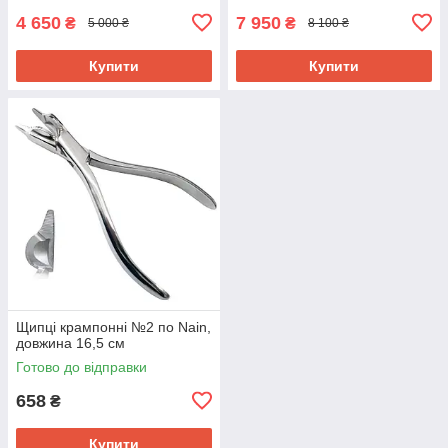
4 650
7 950
₴
₴
5 000 ₴
8 100 ₴
Купити
Купити
Щипці крампонні №2 по Nain,
довжина 16,5 см
Готово до відправки
658
₴
Купити