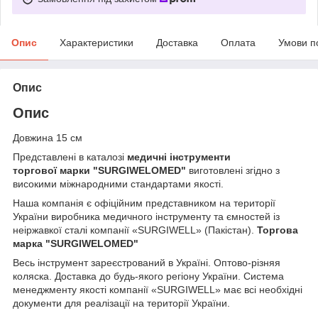
Опис
Характеристики
Доставка
Оплата
Умови п
Опис
Опис
Довжина 15 см
Представлені в каталозі
медичні інструменти
торгової марки
"SURGIWELOMED"
виготовлені згідно з
високими міжнародними стандартами якості.
Наша компанія
є офіційним представником на території
України виробника медичного інструменту та ємностей із
неіржавкої сталі компанії «SURGIWELL» (Пакістан).
Торгова
марка
"SURGIWELOMED"
Весь інструмент зареєстрований в Україні. Оптово-різняя
коляска. Доставка до будь-якого регіону України. Система
менеджменту якості компанії «SURGIWELL» має всі необхідні
документи для реалізації на території України.