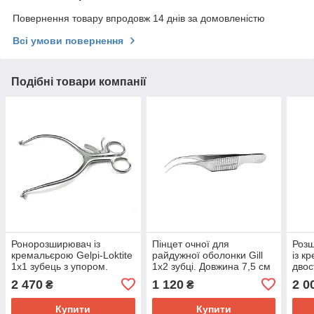
Повернення товару впродовж 14 днів за домовленістю
Всі умови повернення
Подібні товари компанії
Ронорозширювач із
Пінцет очної для
Розш
кремальєрою Gelpi-Loktite
райдужної оболонки Gill
із к
1х1 зубець з упором.
1х2 зубці. Довжина 7,5 см
двос
Довжина 18 см
SURGIWELOMED
SUR
2 470
1 120
2 0
₴
₴
SURGIWELOMED
Купити
Купити