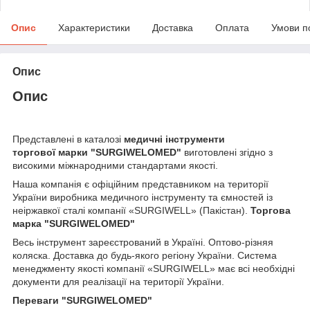
Опис
Характеристики
Доставка
Оплата
Умови п
Опис
Опис
Представлені в каталозі
медичні інструменти
торгової марки
"SURGIWELOMED"
виготовлені згідно з
високими міжнародними стандартами якості.
Наша компанія
є офіційним представником на території
України виробника медичного інструменту та ємностей із
неіржавкої сталі компанії «SURGIWELL» (Пакістан).
Торгова
марка
"SURGIWELOMED"
Весь інструмент зареєстрований в Україні. Оптово-різняя
коляска. Доставка до будь-якого регіону України. Система
менеджменту якості компанії «SURGIWELL» має всі необхідні
документи для реалізації на території України.
Переваги
"SURGIWELOMED"