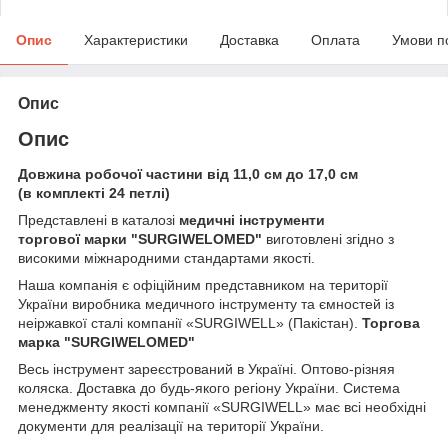
Опис
Характеристики
Доставка
Оплата
Умови п
Опис
Опис
Довжина робочої частини від 11,0 см до 17,0 см
(в комплекті 24 петлі)
Представлені в каталозі
медичні інструменти
торгової марки
"SURGIWELOMED"
виготовлені згідно з
високими міжнародними стандартами якості.
Наша компанія
є офіційним представником на території
України виробника медичного інструменту та ємностей із
неіржавкої сталі компанії «SURGIWELL» (Пакістан).
Торгова
марка
"SURGIWELOMED"
Весь інструмент зареєстрований в Україні. Оптово-різняя
коляска. Доставка до будь-якого регіону України. Система
менеджменту якості компанії «SURGIWELL» має всі необхідні
документи для реалізації на території України.