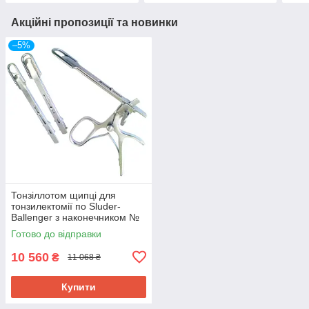
Акційні пропозиції та новинки
–5%
Тонзіллотом щипці для
тонзилектомії по Sluder-
Ballenger з наконечником №
1 № 2 та № 3
Готово до відправки
SURGIWELOMED
10 560
₴
11 068 ₴
Купити