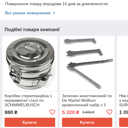
Повернення товару впродовж 14 днів за домовленістю
Всі умови повернення
Подібні товари компанії
Коробка стерилізаційна з
Затискач анастомозний по
Ніж-
нержавіючої сталі по
De Martel-Wolfson
з не
SCHIMMELBUSCH
кровоспинний набір з 3
SUR
SURGIWELOMED. Діаметр
зажимів № 2
Довж
980
5 320
1 0
₴
₴
5 600 ₴
125 мм , висота 80 мм
SURGIWELOMED.
Купити
Купити