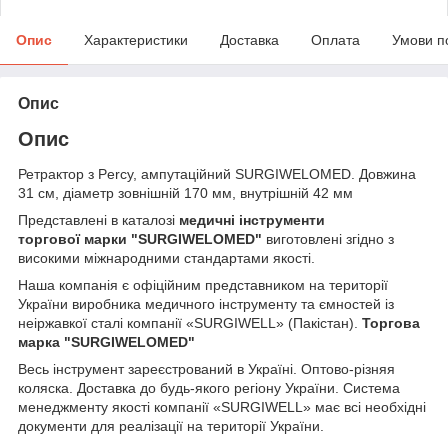
Опис
Характеристики
Доставка
Оплата
Умови п
Опис
Опис
Ретрактор з Percy, ампутаційний SURGIWELOMED. Довжина
31 см, діаметр зовнішній 170 мм, внутрішній 42 мм
Представлені в каталозі
медичні інструменти
торгової марки
"SURGIWELOMED"
виготовлені згідно з
високими міжнародними стандартами якості.
Наша компанія
є офіційним представником на території
України виробника медичного інструменту та ємностей із
неіржавкої сталі компанії «SURGIWELL» (Пакістан).
Торгова
марка
"SURGIWELOMED"
Весь інструмент зареєстрований в Україні. Оптово-різняя
коляска. Доставка до будь-якого регіону України. Система
менеджменту якості компанії «SURGIWELL» має всі необхідні
документи для реалізації на території України.