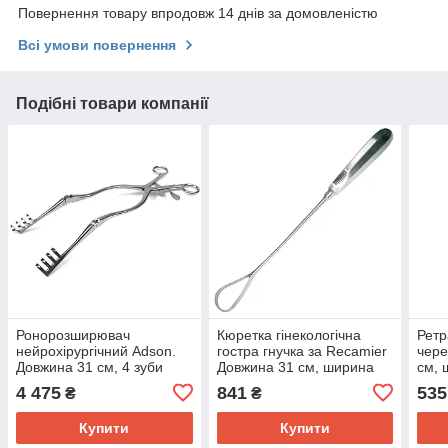
Повернення товару впродовж 14 днів за домовленістю
Всі умови повернення
Подібні товари компанії
Ронорозширювач
Кюретка гінекологічна
Ретр
нейрохірургічний Adson.
гостра гнучка за Recamier
чере
Довжина 31 см, 4 зуби
Довжина 31 см, ширина
см, 
SURGIWELOMED
35 мм SURGIWELOMED
довж
4 475
841
535
₴
₴
SUR
Купити
Купити