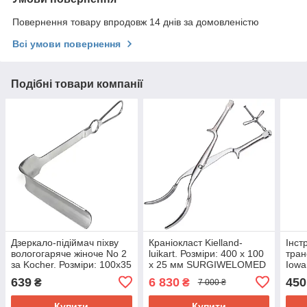
Повернення товару впродовж 14 днів за домовленістю
Всі умови повернення
Подібні товари компанії
Дзеркало-підіймач піхву
Краніокласт Kielland-
Інст
вологогаряче жіноче No 2
luikart. Розміри: 400 х 100
тран
за Kocher. Розміри: 100х35
х 25 мм SURGIWELOMED
Iowa
мм SURGIWELOMED
мм 
639
6 830
450
₴
₴
7 000 ₴
Купити
Купити