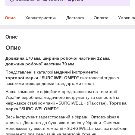
Опис
Характеристики
Доставка
Оплата
Умови п
Опис
Опис
Довжина 170 мм, ширина робочої частини 12 мм,
довжина робочої частини 70 мм
Представлені в каталозі
медичні інструменти
торгової марки
"SURGIWELOMED"
виготовлені згідно з
високими міжнародними стандартами якості.
Наша компанія
є офіційним представником на території
України виробника медичного інструменту та ємностей із
неіржавкої сталі компанії «SURGIWELL» (Пакістан).
Торгова
марка
"SURGIWELOMED"
Весь інструмент зареєстрований в Україні. Оптово-різняя
коляска. Доставка до будь-якого регіону України. Система
менеджменту якості компанії «SURGIWELL» має всі необхідні
документи для реалізації на території України.