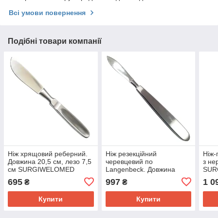
Всі умови повернення
Подібні товари компанії
Ніж хрящовий реберний.
Ніж резекційний
Ніж-
Довжина 20,5 см, лезо 7,5
черевцевий по
з не
см SURGIWELOMED
Langenbeck. Довжина
SUR
леза 5,5 см
Довж
695
997
1 0
₴
₴
SURGIWELOMED
Купити
Купити