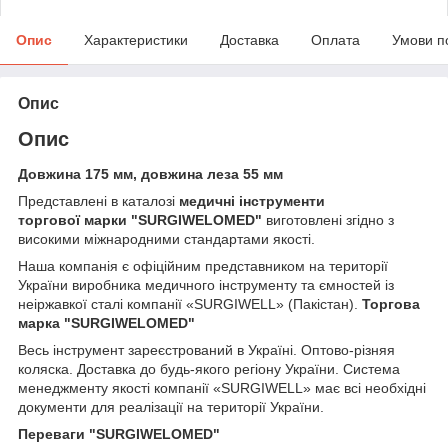
Опис
Характеристики
Доставка
Оплата
Умови п
Опис
Опис
Довжина 175 мм, довжина леза 55 мм
Представлені в каталозі
медичні інструменти
торгової марки
"SURGIWELOMED"
виготовлені згідно з
високими міжнародними стандартами якості.
Наша компанія
є офіційним представником на території
України виробника медичного інструменту та ємностей із
неіржавкої сталі компанії «SURGIWELL» (Пакістан).
Торгова
марка
"SURGIWELOMED"
Весь інструмент зареєстрований в Україні. Оптово-різняя
коляска. Доставка до будь-якого регіону України. Система
менеджменту якості компанії «SURGIWELL» має всі необхідні
документи для реалізації на території України.
Переваги
"SURGIWELOMED"