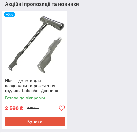
Акційні пропозиції та новинки
–8%
Ніж — долото для
поздовжнього розсічення
грудини Lebsche. Довжина
24,5 см SURGIWELOMED
Готово до відправки
2 590
₴
2 800 ₴
Купити