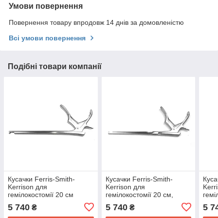
Умови повернення
Повернення товару впродовж 14 днів за домовленістю
Всі умови повернення
Подібні товари компанії
Кусачки Ferris-Smith-
Кусачки Ferris-Smith-
Куса
Kerrison для
Kerrison для
Kerr
гемілокостомії 20 см
гемілокостомії 20 см,
гемі
вигнуті вгору 90 градусів,
вигнуті вниз 90 градусів,
вигн
5 740
5 740
5 7
₴
₴
р.ч. 4 мм
р.ч. 5 мм
р.ч.
SURGIWELOMED
SURGIWELOMED
SUR