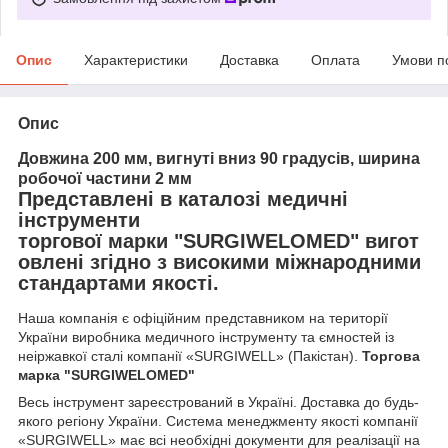
Опис
Характеристики
Доставка
Оплата
Умови п
Опис
Довжина 200 мм, вигнуті вниз 90 градусів, ширина
робочої частини 2 мм
Представлені в каталозі
медичні
інструменти
торгової марки
"SURGIWELOMED"
вигот
овлені згідно з високими міжнародними
стандартами якості.
Наша компанія
є офіційним представником на території
України виробника медичного інструменту та ємностей із
неіржавкої сталі компанії «SURGIWELL» (Пакістан).
Торгова
марка
"SURGIWELOMED"
Весь інструмент зареєстрований в Україні. Доставка до будь-
якого регіону України. Система менеджменту якості компанії
«SURGIWELL» має всі необхідні документи для реалізації на