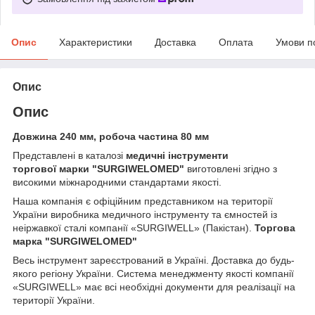
Опис
Характеристики
Доставка
Оплата
Умови п
Опис
Опис
Довжина 240 мм, робоча частина 80 мм
Представлені в каталозі
медичні інструменти
торгової марки
"SURGIWELOMED"
виготовлені згідно з
високими міжнародними стандартами якості.
Наша компанія
є офіційним представником на території
України виробника медичного інструменту та ємностей із
неіржавкої сталі компанії «SURGIWELL» (Пакістан).
Торгова
марка
"SURGIWELOMED"
Весь інструмент зареєстрований в Україні. Доставка до будь-
якого регіону України. Система менеджменту якості компанії
«SURGIWELL» має всі необхідні документи для реалізації на
території України.