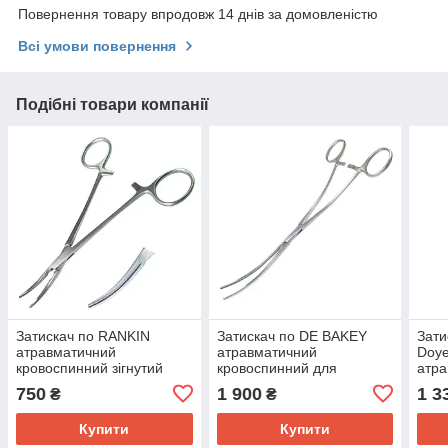
Повернення товару впродовж 14 днів за домовленістю
Всі умови повернення
Подібні товари компанії
Затискач по RANKIN
Затискач по DE BAKEY
Зати
атравматичний
атравматичний
Doye
кровоспинний зігнутий
кровоспинний для
атра
SURGIWELOMED
аневризми аорти слабо
SUR
750
1 900
1 3
₴
₴
Довжина 16,0 см
зігнутий SURGIWELOMED
Довж
Купити
Купити