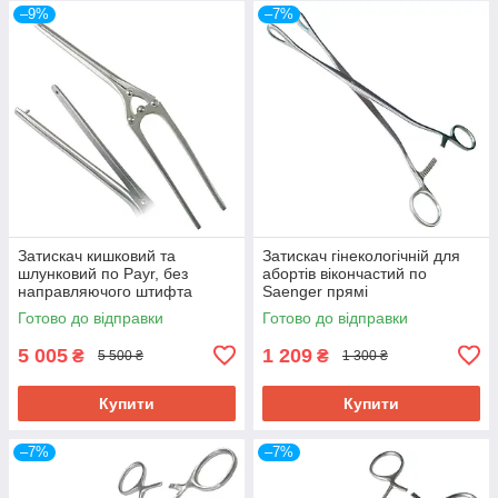
–9%
–7%
Затискач кишковий та
Затискач гінекологічній для
шлунковий по Payr, без
абортів вікончастий по
направляючого штифта
Saenger прямі
SURGIWELOMED. Довжина
SURGIWELOMED. Довжина
Готово до відправки
Готово до відправки
35 см (ЖОМ)
27 см
5 005
1 209
₴
₴
5 500 ₴
1 300 ₴
Купити
Купити
–7%
–7%