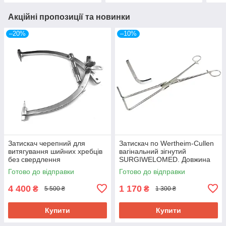
Акційні пропозиції та новинки
–20%
–10%
Затискач черепний для
Затискач по Wertheim-Cullen
витягування шийних хребців
вагінальний зігнутий
без свердлення
SURGIWELOMED. Довжина
SURGIWELOMED
32,5 см
Готово до відправки
Готово до відправки
4 400
1 170
₴
₴
5 500 ₴
1 300 ₴
Купити
Купити