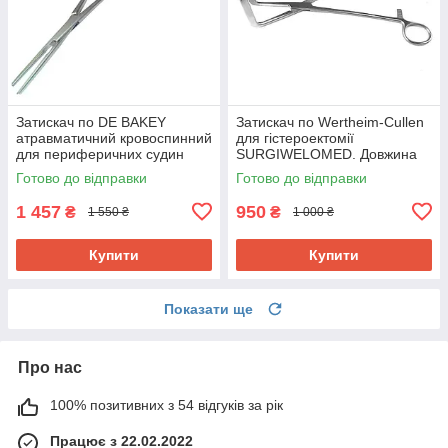
Затискач по DE BAKEY
Затискач по Wertheim-Cullen
атравматичний кровоспинний
для гістероектомії
для периферичних судин
SURGIWELOMED. Довжина
SURGIWELOMED Довжина
21,5 см
Готово до відправки
Готово до відправки
18,0 см
1 457
950
₴
₴
1 550 ₴
1 000 ₴
Купити
Купити
Показати ще
Про нас
100% позитивних з 54 відгуків за рік
Працює з 22.02.2022