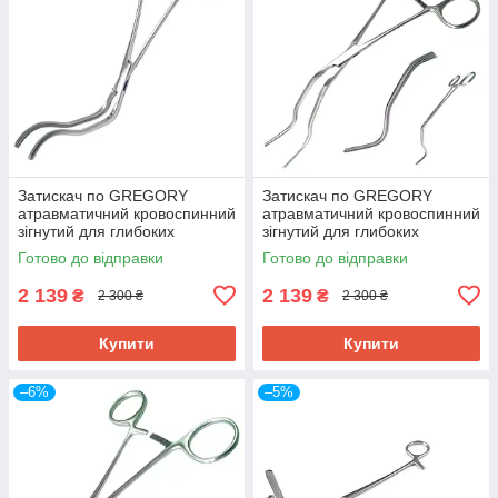
Затискач по GREGORY
Затискач по GREGORY
атравматичний кровоспинний
атравматичний кровоспинний
зігнутий для глибоких
зігнутий для глибоких
порожнин SURGIWELOMED
порожнин SURGIWELOMED
Готово до відправки
Готово до відправки
Довжина 16,0
Довжина 18,0
2 139
2 139
₴
₴
2 300 ₴
2 300 ₴
Купити
Купити
–6%
–5%