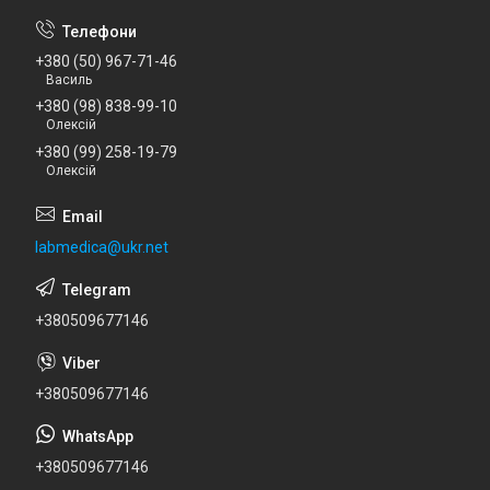
+380 (50) 967-71-46
Василь
+380 (98) 838-99-10
Олексій
+380 (99) 258-19-79
Олексій
labmedica@ukr.net
+380509677146
+380509677146
+380509677146