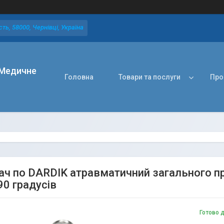
ть, 58000, Чернівці, Україна
Медичне
Головна
Товари та послуги
Про
ач по DARDIK атравматичний загального пр
90 градусів
Готово 