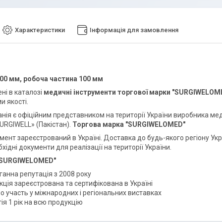
Характеристики
Інформація для замовлення
00 мм, робоча частина 100 мм
ні в каталозі
медичні інструменти торгової марки
"SURGIWELOM
и якості.
анія
є офіційним представником на території України виробника мед
SURGIWELL» (Пакістан).
Торгова марка
"SURGIWELOMED"
умент зареєстрований в Україні. Доставка до будь-якого регіону У
бхідні документи для реалізації на території України.
"SURGIWELOMED"
ганна репутація з 2008 року
ція зареєстрована та сертифікована в Україні
о участь у міжнародних і регіональних виставках
ія 1 рік на всю продукцію