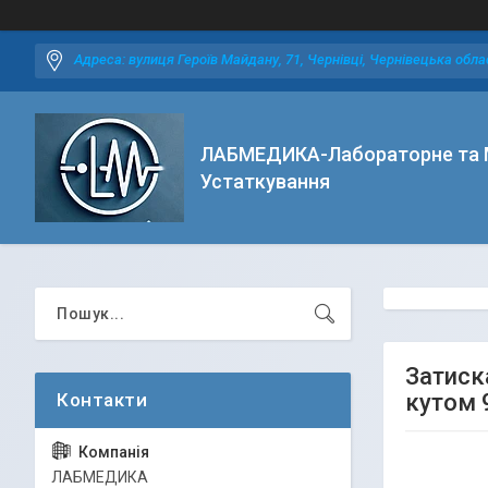
Адреса: вулиця Героїв Майдану, 71, Чернівці, Чернівецька облас
ЛАБМЕДИКА-Лабораторне та 
Устаткування
Затиск
кутом 
ЛАБМЕДИКА