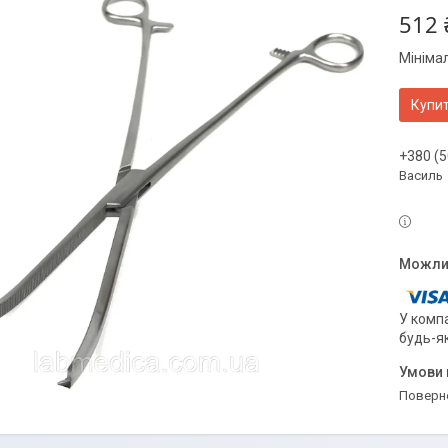
512 
Мініма
Купи
+380 (5
Василь
У компа
будь-я
поверн