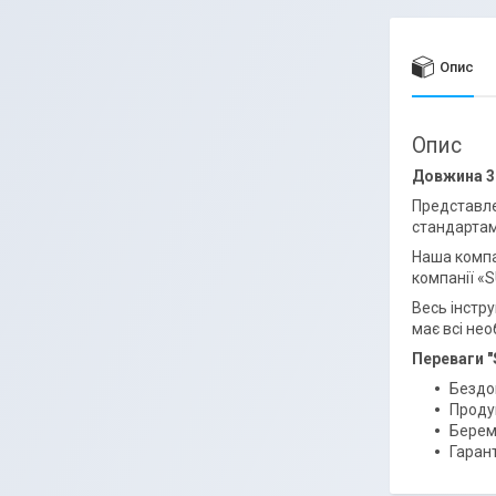
Опис
Опис
Довжина 3
Представле
стандартам
Наша комп
компанії «
Весь інстр
має всі нео
Переваги
Бездо
Продук
Берем
Гарант