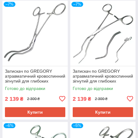
–7%
–7%
Затискач по GREGORY
Затискач по GREGORY
атравматичний кровоспинний
атравматичний кровоспинний
зігнутий для глибоких
зігнутий для глибоких
порожнин SURGIWELOMED
порожнин SURGIWELOMED
Готово до відправки
Готово до відправки
Довжина 16,0
Довжина 18,0
2 139
2 139
₴
₴
2 300 ₴
2 300 ₴
Купити
Купити
–6%
–5%