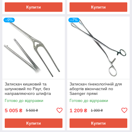
Купити
Купити
–9%
–7%
Затискач кишковий та
Затискач гінекологічній для
шлунковий по Payr, без
абортів вікончастий по
направляючого штифта
Saenger прямі
SURGIWELOMED. Довжина
SURGIWELOMED. Довжина
Готово до відправки
Готово до відправки
35 см (ЖОМ)
27 см
5 005
1 209
₴
₴
5 500 ₴
1 300 ₴
Купити
Купити