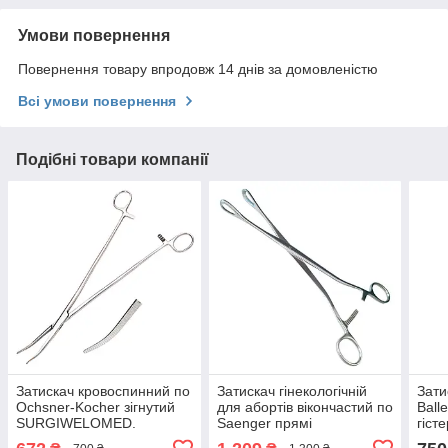
Умови повернення
Повернення товару впродовж 14 днів за домовленістю
Всі умови повернення
Подібні товари компанії
Затискач кровоспинний по
Затискач гінекологічній
Зати
Ochsner-Kocher зігнутий
для абортів вікончастий по
Ball
SURGIWELOMED.
Saenger прямі
гіст
Довжина 25,5 см
SURGIWELOMED.
SUR