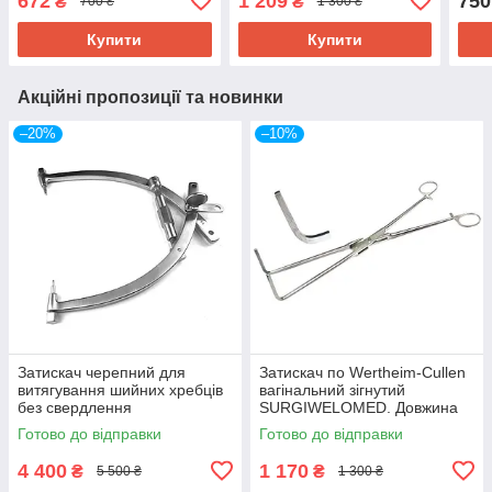
672
1 209
750
₴
₴
700 ₴
1 300 ₴
Довжина 27 см
Довж
Купити
Купити
Акційні пропозиції та новинки
–20%
–10%
Затискач черепний для
Затискач по Wertheim-Cullen
витягування шийних хребців
вагінальний зігнутий
без свердлення
SURGIWELOMED. Довжина
SURGIWELOMED
32,5 см
Готово до відправки
Готово до відправки
4 400
1 170
₴
₴
5 500 ₴
1 300 ₴