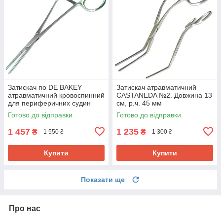
Затискач по DE BAKEY
Затискач атравматичний
атравматичний кровоспинний
CASTANEDA №2. Довжина 13
для периферичних судин
см, р.ч. 45 мм
SURGIWELOMED Довжина
Готово до відправки
Готово до відправки
18,0 см
1 457
1 235
₴
₴
1 550 ₴
1 300 ₴
Купити
Купити
Показати ще
Про нас