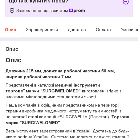
Що таке купити з Пром?
Замовлення під захистом
Опис
Характеристики
Доставка
Оплата
Умови п
Опис
Опис
Довжина 215 мм, довжина робочої частини 50 мм,
ширина робочої частини 7 мм
Представлені в каталозі
медичні інструменти
торгової марки
"SURGIWELOMED"
виготовлені згідно з
високими міжнародними стандартами якості.
Наша компанія
є офіційним представником на території
України виробника медичного інструменту та ємностей із
неіржавкої сталі компанії «SURGIWELL» (Пакістан).
Торгова
марка
"SURGIWELOMED"
Весь інструмент зареєстрований в Україні. Доставка до будь-
якого регіону України. Система менеджменту якості компанії