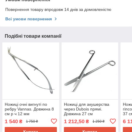
Повернення товару впродовж 14 днів за домовленістю
Всі умови повернення
Подібні товари компанії
Ножиці очні вигнуті по
Ножиці для акушерства
Ножи
ребру Vannas. Довжина 8
через Dubois прямі.
гіпс
см р ч 12 мм
Довжина 27 см
37 
SURGIWELOMED
SURGIWELOMED
1 540
1 212,50
6 1
₴
₴
1 750 ₴
1 250 ₴
Купити
Купити