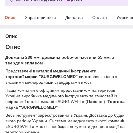
Опис
Характеристики
Доставка
Оплата
Умови п
Опис
Опис
Довжина 230 мм, довжина робочої частини 55 мм, з
твердим сплавом
Представлені в каталозі
медичні інструменти
торгової марки
"SURGIWELOMED"
виготовлені згідно з
високими міжнародними стандартами якості.
Наша компанія
є офіційним представником на території
України виробника медичного інструменту та ємностей із
неіржавкої сталі компанії «SURGIWELL» (Пакістан).
Торгова
марка
"SURGIWELOMED"
Весь інструмент зареєстрований в Україні. Доставка до будь-
якого регіону України. Система менеджменту якості компанії
«SURGIWELL» має всі необхідні документи для реалізації на
території України.