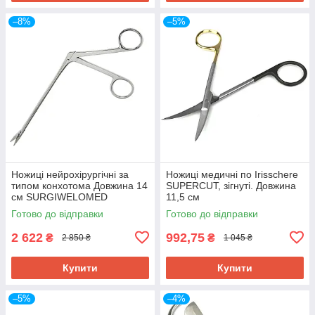
–8%
–5%
Ножиці нейрохірургічні за
Ножиці медичні по Irisschere
типом конхотома Довжина 14
SUPERCUT, зігнуті. Довжина
см SURGIWELOMED
11,5 см
Готово до відправки
Готово до відправки
2 622
992,75
₴
₴
2 850 ₴
1 045 ₴
Купити
Купити
–5%
–4%