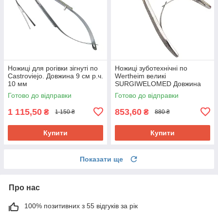
Ножиці для рогівки зігнуті по
Ножиці зуботехнічні по
Castroviejo. Довжина 9 см р.ч.
Wertheim великі
10 мм
SURGIWELOMED Довжина
19,0 см
Готово до відправки
Готово до відправки
1 115,50
853,60
₴
₴
1 150 ₴
880 ₴
Купити
Купити
Показати ще
Про нас
100% позитивних з 55 відгуків за рік