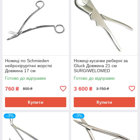
Ножиці по Schmieden
Ножиці-кусачки реберні за
нейрохірургічні жорсткі
Gluck Довжина 21 см
Довжина 17 см
SURGIWELOMED
SURGIWELOMED
Готово до відправки
Готово до відправки
760
3 600
₴
₴
800 ₴
3 750 ₴
Купити
Купити
–3%
–3%