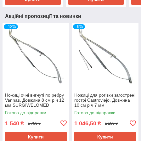
Акційні пропозиції та новинки
–12%
–9%
Ножиці очні вигнуті по ребру
Ножиці для рогівки загострені
Vannas. Довжина 8 см р ч 12
гострі Castroviejo. Довжина
мм SURGIWELOMED
10 см р ч 7 мм
SURGIWELOMED
Готово до відправки
Готово до відправки
1 540
1 046,50
₴
₴
1 750 ₴
1 150 ₴
Купити
Купити