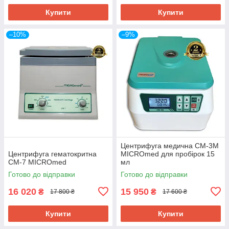
Купити
Купити
–10%
–9%
Центрифуга медична CM-3M
Центрифуга гематокритна
MICROmed для пробірок 15
CM-7 MICROmed
мл
Готово до відправки
Готово до відправки
16 020
15 950
₴
₴
17 800 ₴
17 600 ₴
Купити
Купити