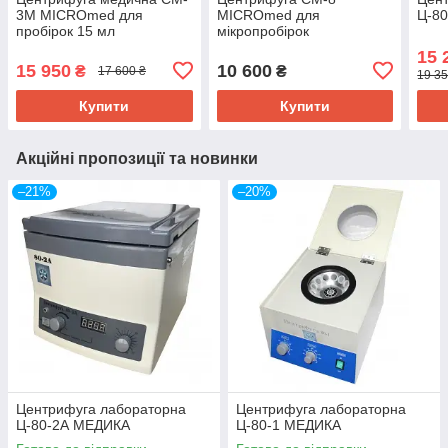
3M MICROmed для
MICROmed для
Ц-8
пробірок 15 мл
мікропробірок
Еппендорф, 12000 об/хв
15 
15 950
10 600
₴
₴
17 600 ₴
19 35
Купити
Купити
Акційні пропозиції та новинки
–21%
–20%
Центрифуга лабораторна
Центрифуга лабораторна
Ц-80-2А МЕДИКА
Ц-80-1 МЕДИКА