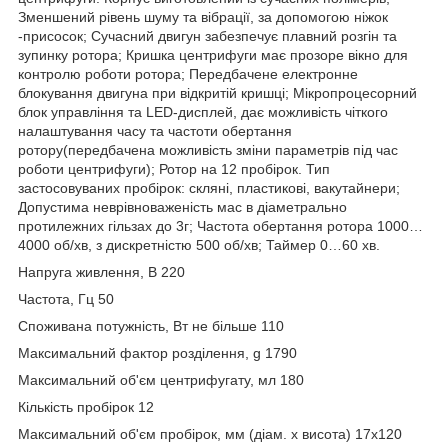
Зменшений рівень шуму та вібрації, за допомогою ніжок
-присосок; Сучасний двигун забезпечує плавний розгін та
зупинку ротора; Кришка центрифуги має прозоре вікно для
контролю роботи ротора; Передбачене електронне
блокування двигуна при відкритій кришці; Мікропроцесорний
блок управління та LED-дисплей, дає можливість чіткого
налаштування часу та частоти обертання
ротору(передбачена можливість зміни параметрів під час
роботи центрифуги); Ротор на 12 пробірок. Тип
застосовуваних пробірок: скляні, пластикові, вакутайнери;
Допустима неврівноваженість мас в діаметрально
протилежних гільзах до 3г; Частота обертання ротора 1000…
4000 об/хв, з дискретністю 500 об/хв; Таймер 0…60 хв.
Напруга живлення, В 220
Частота, Гц 50
Споживана потужність, Вт не більше 110
Максимальний фактор розділення, g 1790
Максимальний об'єм центрифугату, мл 180
Кількість пробірок 12
Максимальний об'єм пробірок, мм (діам. х висота) 17х120