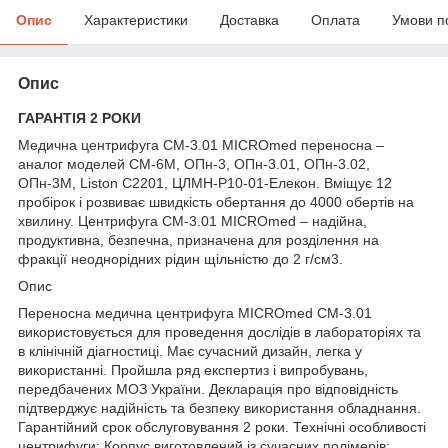
Опис
Характеристики
Доставка
Оплата
Умови п
Опис
ГАРАНТІЯ 2 РОКИ
Медична центрифуга СМ-3.01 MICROmed переносна –
аналог моделей CM-6M, ОПн-3, ОПн-3.01, ОПн-3.02,
ОПн-3М, Liston C2201, ЦЛМН-Р10-01-Елекон. Вміщує 12
пробірок і розвиває швидкість обертання до 4000 обертів на
хвилину. Центрифуга СМ-3.01 MICROmed – надійна,
продуктивна, безпечна, призначена для розділення на
фракції неоднорідних рідин щільністю до 2 г/см3.
Опис
Переносна медична центрифуга MICROmed СМ-3.01
використовується для проведення дослідів в лабораторіях та
в клінічній діагностиці. Має сучасний дизайн, легка у
використанні. Пройшла ряд експертиз і випробувань,
передбачених МОЗ України. Декларація про відповідність
підтверджує надійність та безпеку використання обладнання.
Гарантійний срок обслуговування 2 роки. Технічні особливості
центрифуги: Корпус виготовлений із сучасних полімерів;