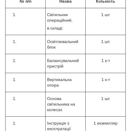
№ п/п
Назва
Кількість
Світильник
1 шт.
операційний,
в складі:
Освітлювальний
1 шт.
блок
Балансувальний
1 к-т
пристрій
Вертикальна
1 к-т
опора
Основа
1 шт.
світильника на
колесах
Інструкція з
1 екземпляр
експлуатації