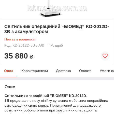
Світильник операційний “БІОМЕД” KD-2012D-
3В з акамулятором
Немає в наявності
Код: KD-2012D-3В з АЖ
Роздріб
35 880
₴
Опис
Характеристики
Доставка
Оплата
Умови п
Опис
Світильник операційний "БІОМЕД" KD-2012D-
3В
представляє нову лінійку сучасних мобільних операційних
світлодіодних світильників. Призначений для додаткового
освітлення робочого поля при хірургічних операціях та