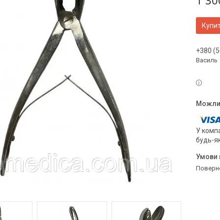
1 30
Купи
+380 (5
Василь
У компа
будь-я
поверн