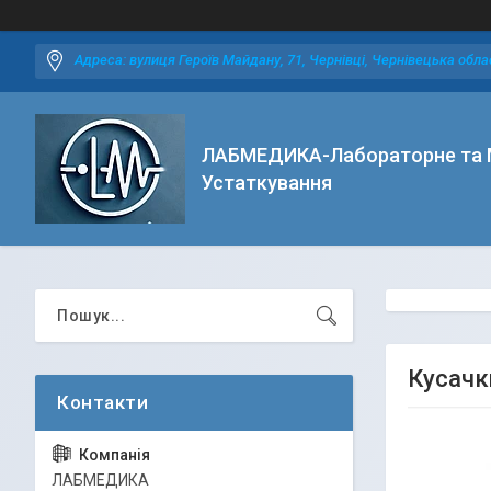
Адреса: вулиця Героїв Майдану, 71, Чернівці, Чернівецька облас
ЛАБМЕДИКА-Лабораторне та 
Устаткування
Кусачк
ЛАБМЕДИКА