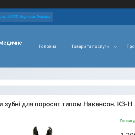
ть, 58000, Чернівці, Україна
Медичне
Головна
Товари та послуги
Про
и зубні для поросят типом Накансон. КЗ-Н
Готово 