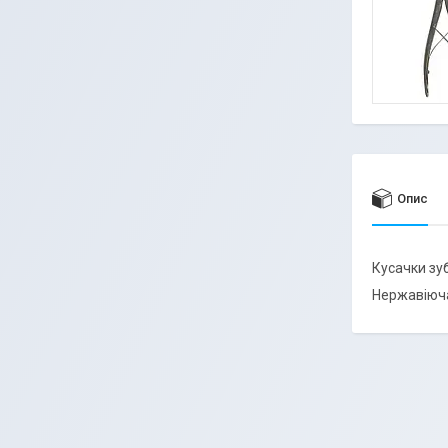
Опис
Кусачки зу
Нержавіюча