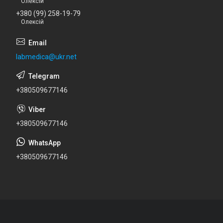
Олексій
+380 (99) 258-19-79
Олексій
labmedica@ukr.net
+380509677146
+380509677146
+380509677146