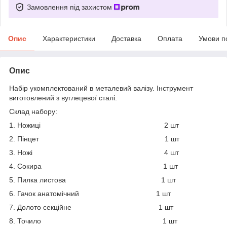
Замовлення під захистом
Опис
Характеристики
Доставка
Оплата
Умови п
Опис
Набір укомплектований в металевий валізу. Інструмент
виготовлений з вуглецевої сталі.
Склад набору:
1. Ножиці 2 шт
2. Пінцет 1 шт
3. Ножі 4 шт
4. Сокира 1 шт
5. Пилка листова 1 шт
6. Гачок анатомічний 1 шт
7. Долото секційне 1 шт
8. Точило 1 шт