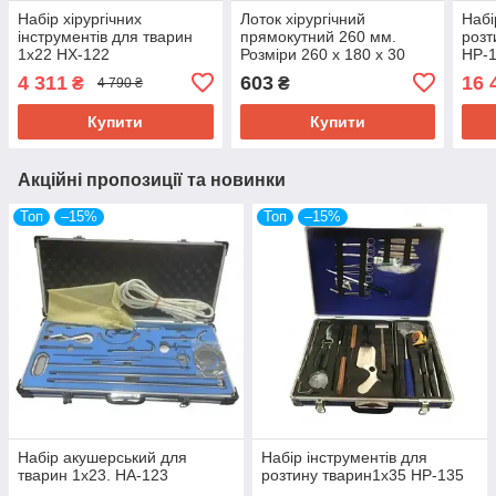
Набір хірургічних
Лоток хірургічний
Набі
інструментів для тварин
прямокутний 260 мм.
розт
1х22 НХ-122
Розміри 260 х 180 х 30
НР-
мм, об'єм 1,1 л
4 311
603
16 
₴
₴
4 790 ₴
SURGIWELOMED
Купити
Купити
Акційні пропозиції та новинки
Топ
–15%
Топ
–15%
Набір акушерський для
Набір інструментів для
тварин 1х23. НА-123
розтину тварин1х35 НР-135