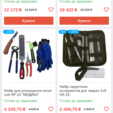
Готово до відправки
Готово до відправки
12 172
16 422
₴
₴
14 320 ₴
19 320 ₴
Купити
Купити
–15%
Топ
–15%
Набір хірургічних
Набір для розчищення копит
інструментів для тварин 1х9
1х6 НР-16 "МЕДИКА"
НХ-19
Готово до відправки
Готово до відправки
4 109,75
2 409,75
₴
₴
4 835 ₴
2 835 ₴