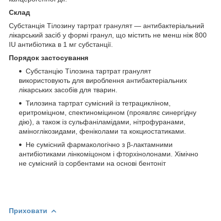
Склад
Субстанція Тілозину тартрат гранулят — антибактеріальний
лікарський засіб у формі гранул, що містить не менш ніж 800
IU антибіотика в 1 мг субстанції.
Порядок застосування
Субстанцію Тілозина тартрат гранулят
використовують для вироблення антибактеріальних
лікарських засобів для тварин.
Тилозина тартрат сумісний із тетрацикліном,
еритроміцном, спектиноміцином (проявляє синергідну
дію), а також із сульфаніламідами, нітрофуранами,
аміноглікозидами, феніколами та кокциостатиками.
Не сумісний фармакологічно з β-лактамними
антибіотиками лінкоміцоном і фторхінолонами. Хімічно
не сумісний із сорбентами на основі бентоніт
Приховати