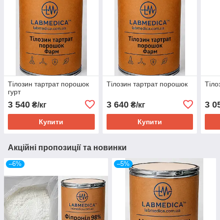
Тілозин тартрат порошок
Тілозин тартрат порошок
Тіло
гурт
3 540
3 640
3 0
₴/кг
₴/кг
Купити
Купити
Акційні пропозиції та новинки
–6%
–5%