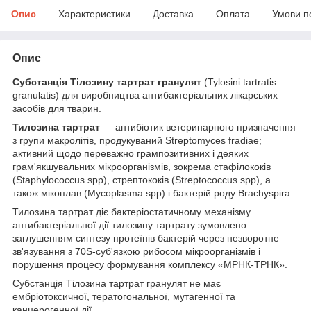
Опис
Характеристики
Доставка
Оплата
Умови п
Опис
Субстанція Тілозину тартрат гранулят
(Tylosini tartratis
granulatis) для виробництва антибактеріальних лікарських
засобів для тварин.
Тилозина тартрат
— антибіотик ветеринарного призначення
з групи макролітів, продукуваний Streptomyces fradiae;
активний щодо переважно грампозитивних і деяких
грам'якшувальних мікроорганізмів, зокрема стафілококів
(Staphylococcus spp), стрептококів (Streptococcus spp), а
також мікоплав (Mycoplasma spp) і бактерій роду Brachyspira.
Тилозина тартрат діє бактеріостатичному механізму
антибактеріальної дії тилозину тартрату зумовлено
заглушенням синтезу протеїнів бактерій через незворотне
зв'язування з 70S-суб'язкою рибосом мікроорганізмів і
порушення процесу формування комплексу «МРНК-ТРНК».
Субстанція Тілозина тартрат гранулят не має
ембріотоксичної, тератогональної, мутагенної та
канцерогенної дії.