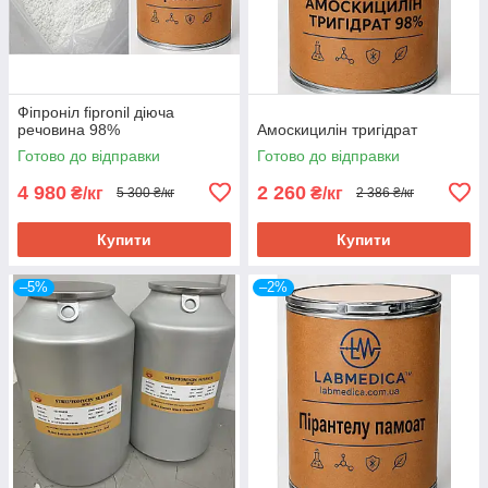
Фіпроніл fipronil діюча
речовина 98%
Амоскицилін тригідрат
Готово до відправки
Готово до відправки
4 980
2 260
₴/кг
₴/кг
5 300 ₴/кг
2 386 ₴/кг
Купити
Купити
–5%
–2%