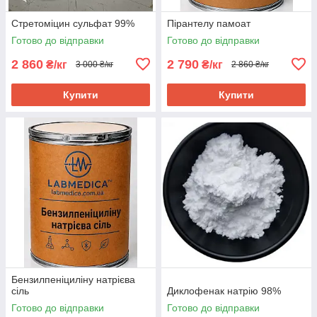
Стретоміцин сульфат 99%
Пірантелу памоат
Готово до відправки
Готово до відправки
2 860
2 790
₴/кг
₴/кг
3 000 ₴/кг
2 860 ₴/кг
Купити
Купити
Бензилпеніциліну натрієва
сіль
Диклофенак натрію 98%
Готово до відправки
Готово до відправки