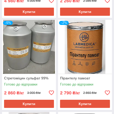
4 980
2 260
₴/кг
₴/кг
5 300 ₴/кг
2 386 ₴/кг
Купити
Купити
–5%
–2%
Стретоміцин сульфат 99%
Пірантелу памоат
Готово до відправки
Готово до відправки
2 860
2 790
₴/кг
₴/кг
3 000 ₴/кг
2 860 ₴/кг
Купити
Купити