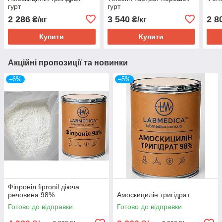
гурт
гурт
2 286
3 540
2 8
₴/кг
₴/кг
Купити
Купити
Акційні пропозиції та новинки
–6%
–5%
Фіпроніл fipronil діюча
речовина 98%
Амоскицилін тригідрат
Готово до відправки
Готово до відправки