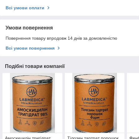
Всі умови оплати
Умови повернення
Повернення товару впродовж 14 днів за домовленістю
Всі умови повернення
Подібні товари компанії
Амоскицилін тригідрат
Тілозин тартрат порошок
Фенб