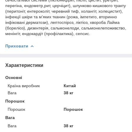
перегіна, ендометр,рит, церчіцит), шлунково-кишкового тракту
(перитоніт, ентероколіт, черевний тиф, холангіт, холецистит),
інфекції шкіри та м'яких тканин (рожа, імпетиго, вторинно
інфіковані дерматози), лептоспіроз, ліктіоз, хвороба Лайма
(бореліоз), дизентерія, сальмонелоди, сальмонелепоживство,
менінгіт, ендокардіт (профілактика), сепсис.
Приховати
Характеристики
Основні
Країна виробник
Китай
Вага
38 кг
Порошок
Порошок
Порошок
Вага
Вага
38 кг