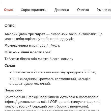
Опис
Характеристики
Доставка
Оплата
Умови п
Опис
Амоскицилін тригідрат
— лікарський засіб, антибіотик, що
має антибактеріальну та бактерицидну дію.
Молекулярна маса:
365,4 г/моль
Фізико-хімічні властивості
Таблетки білого або майже білого кольору
Склад
1 таблетка містить амоскициліну тригідрата 250 мг;
інші складники: крохмаль картопляний, кальцію
стеарат, цукор молочний.
Показання
Бактеріальні інфекції, спричинені чутливою мікрофлорою:
інфекції дихальних шляхів і ЛОР-органів (синусит, фарингіт,
тонзиліт, гострий середній отит; бронхіт, пневмонія),
сечостатевої системи (пієлонефрит, пієліт, цистит, уретрит,