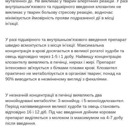
мутагенної дії. Не викликає у тварин алергічних реакцій. У разі
внутрішньом'язового та підшкірного введення клозантин не
викликає у тварин больову стресову реакцію, водночас
мінімізується ймовірність прояви подразненої дії в місці
ін'єкції.
У разі підшкірного та внутрішньом'язового введення препарат
швидко всмоктується з місця ін'єкції. Максимальна
концентрація в крові досягається в великої рогатої худоби та
овець відповідно через 1-5 і 1 добу. Найвищу концентрацію
клозантелу виявляють в печінці, нирках і жирі. Препарат
інтенсивно зв'язується з білками плазми крові. Клозантел
практично не метаболізується в організмі тварин; понад на
90% виводиться в незміненому вигляді з фекаліями.
У незначній концентрації в печінці виявляють два
монойодовані метаболіти: 3-монийод- і 5-моноїодклозантел.
Період напіввиведення великої худоби та овець становить
відповідно 16 і 12 діб. Під час введення дойним коровам
препарат виділяється з молоком із максимумом на 4-7 добу
після введення.