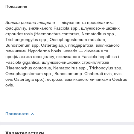
Показання
Велика рогата тварина
— лікування та профілактика
фасціолізу, викликаного Fasciola spp., шлунково-кишкових
стронгілятозів (Haemonchus contortus, Nematodirus spp.,
Trichongrongylus spp., Oesophagostomum radiatum,
Bunostomum spp, Ostertagiap.), гіподератоза, викликаного
личинками Hypoderma bovis. невагія — лікування та
профілактика фасціолізу, викликаного Fasciola hepathica і
Fasciola gigantica, шлунково-кишкових стронгілятозів
(Haemonchus contortus, Nematodirus spp., Trichongylus spp.,
Oesophagostomum spp., Bunostomump. Chaberati ovis, ovis,
ovis Ostertagia spp.), естроза, викликаного личинками Oestrus
ovis.
Приховати
Характеристики