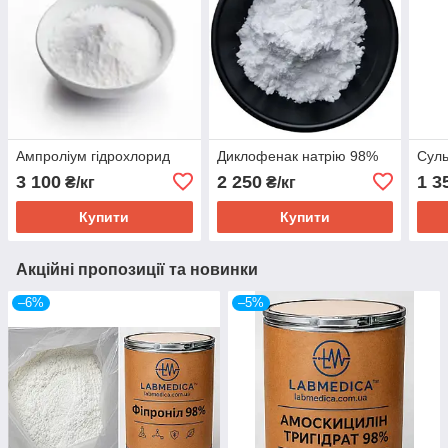
Ампроліум гідрохлорид
Диклофенак натрію 98%
Суль
3 100
2 250
1 3
₴/кг
₴/кг
Купити
Купити
Акційні пропозиції та новинки
–6%
–5%