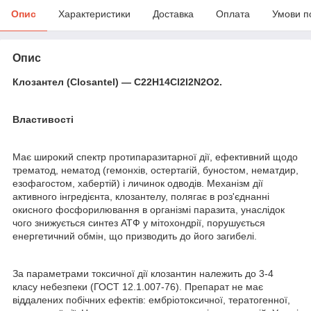
Опис
Характеристики
Доставка
Оплата
Умови п
Опис
Клозантел (Closantel) — C22H14Cl2I2N2O2.
Властивості
Має широкий спектр протипаразитарної дії, ефективний щодо
трематод, нематод (гемонхів, остертагій, буностом, нематдир,
езофагостом, хабертій) і личинок одводів. Механізм дії
активного інгредієнта, клозантелу, полягає в роз'єднанні
окисного фосфорилювання в організмі паразита, унаслідок
чого знижується синтез АТФ у мітохондрії, порушується
енергетичний обмін, що призводить до його загибелі.
За параметрами токсичної дії клозантин належить до 3-4
класу небезпеки (ГОСТ 12.1.007-76). Препарат не має
віддалених побічних ефектів: ембріотоксичної, тератогенної,