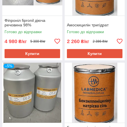
Фіпроніл fipronil діюча
речовина 98%
Амоскицилін тригідрат
Готово до відправки
Готово до відправки
4 980
2 260
₴/кг
₴/кг
5 300 ₴/кг
2 386 ₴/кг
Купити
Купити
–5%