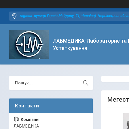
Адреса: вулиця Героїв Майдану, 71, Чернівці, Чернівецька облас
ЛАБМЕДИКА-Лабораторне та 
Устаткування
Мегест
ЛАБМЕДИКА