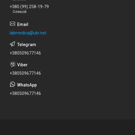
+380 (99) 258-19-79
Олексій
labmedica@ukr.net
+380509677146
+380509677146
+380509677146