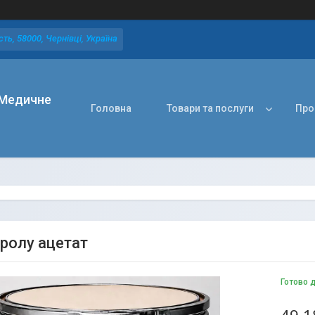
ть, 58000, Чернівці, Україна
Медичне
Головна
Товари та послуги
Про
ролу ацетат
Готово 