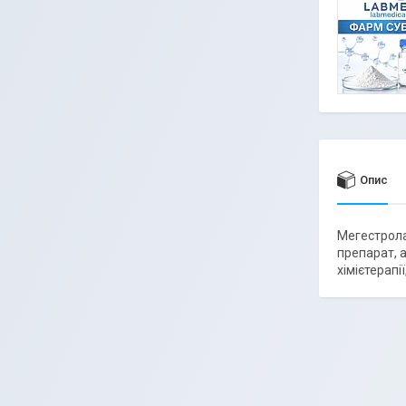
Опис
Мегестрола
препарат, 
хімієтерапі