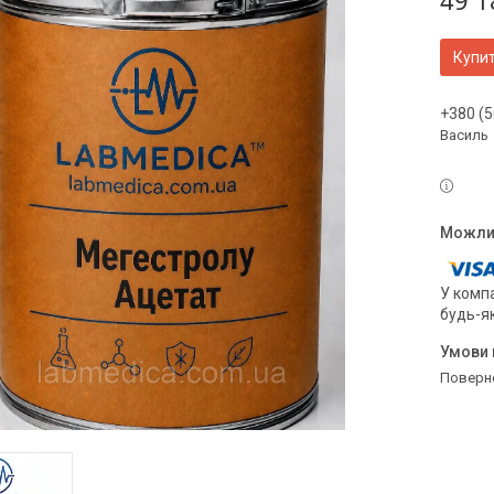
49 1
Купи
+380 (5
Василь
У компа
будь-я
поверн