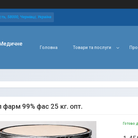
ть, 58000, Чернівці, Україна
Медичне
Головна
Товари та послуги
Про
 фарм 99% фас 25 кг. опт.
Готово 