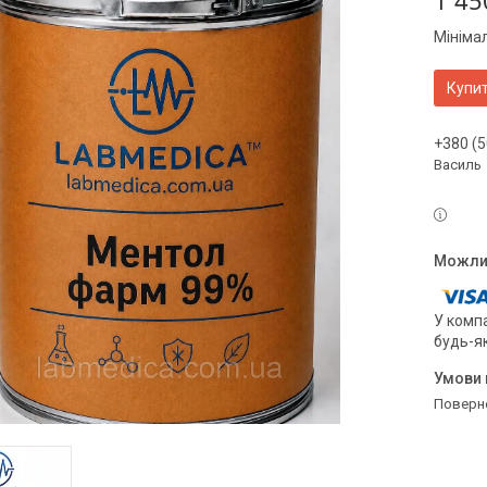
1 45
Мініма
Купи
+380 (5
Василь
У компа
будь-я
поверн