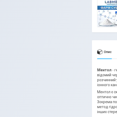
Опис
Ментол
- 
відомий че
розчинний 
іонного ка
Ментол є с
оптично чи
Зокрема по
метод гідро
інших стер