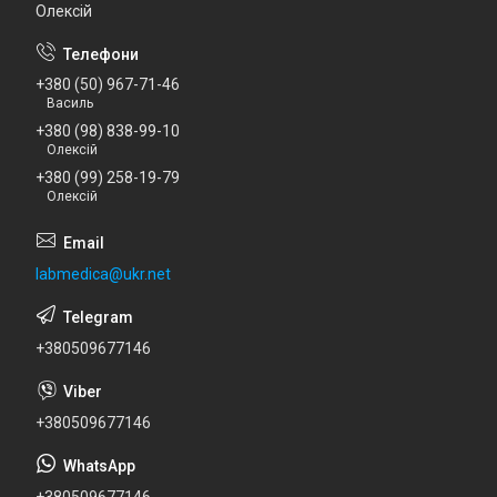
Олексій
+380 (50) 967-71-46
Василь
+380 (98) 838-99-10
Олексій
+380 (99) 258-19-79
Олексій
labmedica@ukr.net
+380509677146
+380509677146
+380509677146