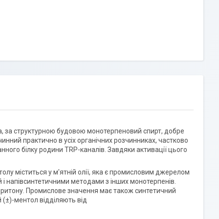
а, за структурною будовою монотерпеновий спирт, добре
чинний практично в усіх органічних розчинниках, частково
нного білку родини TRP-каналів. Завдяки активації цього
олу міститься у м'ятній олії, яка є промисловим джерелом
 і напівсинтетичними методами з інших монотерпенів.
еритону. Промислове значення має також синтетичний
 (±)-ментол відділяють від