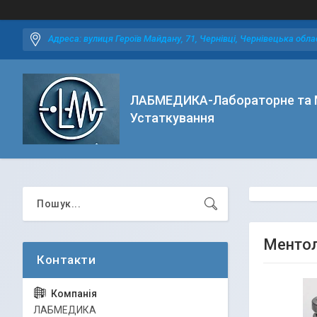
Адреса: вулиця Героїв Майдану, 71, Чернівці, Чернівецька облас
ЛАБМЕДИКА-Лабораторне та 
Устаткування
Ментол
ЛАБМЕДИКА